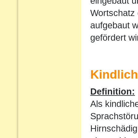
eingebaut u
Wortschatz 
aufgebaut w
gefördert wi
Kindlic
Definition:
Als kindlic
Sprachstöru
Hirnschädig