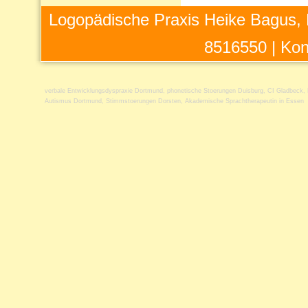
Logopädische Praxis Heike Bagus, 
8516550 |
Kon
verbale Entwicklungsdyspraxie Dortmund
,
phonetische Stoerungen Duisburg
,
CI Gladbeck
,
Autismus Dortmund
,
Stimmstoerungen Dorsten
,
Akademische Sprachtherapeutin in Essen