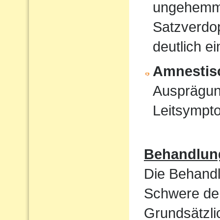
ungehemmt
Satzverdo
deutlich e
Amnestis
Ausprägun
Leitsympt
Behandlun
Die Behandl
Schwere der
Grundsätzli