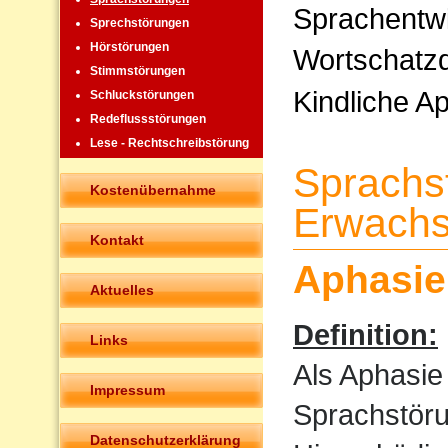
Sprachentw
Sprechstörungen
Hörstörungen
Wortschatzd
Stimmstörungen
Kindliche A
Schluckstörungen
Redeflussstörungen
Lese - Rechtschreibstörung
Sprachs
Kostenübernahme
Erwachs
Kontakt
Aphasie
Aktuelles
Definition:
Links
Als Aphasie
Impressum
Sprachstöru
Datenschutzerklärung