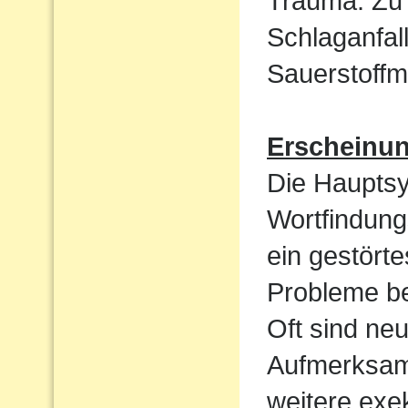
Trauma. Zu 
Schlaganfal
Sauerstoffm
Erscheinu
Die Haupts
Wortfindun
ein gestört
Probleme be
Oft sind ne
Aufmerksamk
weitere exek