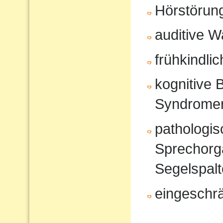
Hörstörun
auditive 
frühkindli
kognitive 
Syndrome
pathologi
Sprechorg
Segelspalt
eingeschr