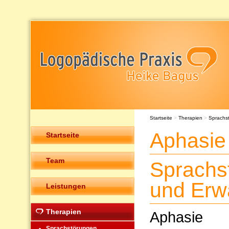
Startseite
>
Therapien
>
Sprachs
Aphasie
Startseite
Team
Sprachs
und Erw
Leistungen
Therapien
Aphasie
Sprachstörungen