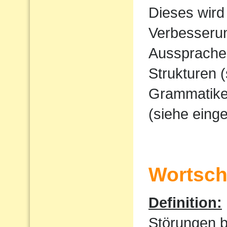
Dieses wird
Verbesserun
Ausspraches
Strukturen 
Grammatike
(siehe eing
Wortscha
Definition:
Störungen 