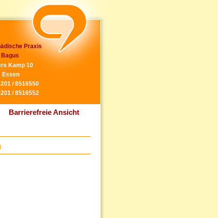
ädische Praxis
 Bagus
rs Kamp 10
 Essen
0201 / 8516550
0201 / 8516552
Barrierefreie Ansicht
n