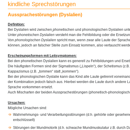
kindliche Sprechstörungen
Aussprachestörungen (Dyslalien)
Definition:
Bei Dyslalien wird zwischen
phonetischen und phonologischen Dyslalien unt
Unter
phonetischen Dyslalien
versteht man die Fehlbildung oder die Ersetzun
Von
phonologischen Dyslalien
spricht man, wenn zwar alle Laute der Sprac
können, jedoch an falscher Stelle zum Einsatz kommen, also vertauscht werd
Erscheinungsformen mit Leitsymptomen:
Bei den phonetischen Dyslalien kann es generell zu Fehlbildungen und Erse
Die häufigsten Formen sind der Sigmatismus („Lispeln“), der Schetismus (z.B. „
Kappazismus (z.B. „tommen“ statt „kommen“).
Bei der phonologischen Dyslalie kann das Kind alle Laute getrennt voneinander 
der Kombination jedoch falsch aus. Hierbei werden die Laute durch andere Lau
Sprache vorkommen ersetzt.
Auch Mischarten der beiden Aussprachestörungen (phonetisch-phonologische
Ursachen:
Mögliche Ursachen sind:
Wahrnehmungs- und Verarbeitungsstörungen (d.h. gehörte oder gesehene 
entschlüsselt)
Störungen der Mundmotorik (d.h. schwache Mundmuskulatur z.B. durch D