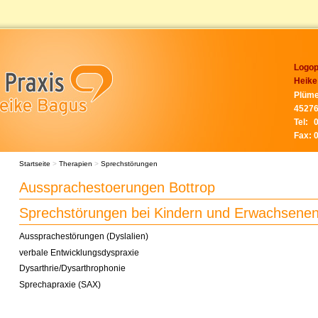
Logop
Heike
Plüme
45276
Tel:
Fax:
Startseite
>
Therapien
>
Sprechstörungen
Aussprachestoerungen Bottrop
Sprechstörungen bei Kindern und Erwachsene
Aussprachestörungen (Dyslalien)
verbale Entwicklungsdyspraxie
Dysarthrie/Dysarthrophonie
Sprechapraxie (SAX)