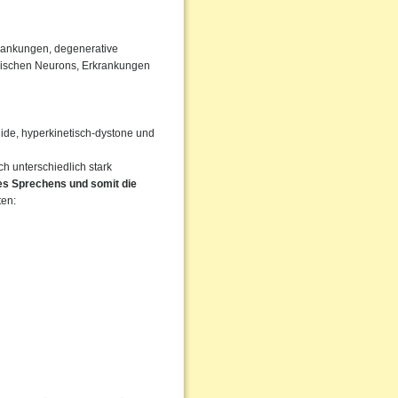
rankungen, degenerative
rischen Neurons, Erkrankungen
igide, hyperkinetisch-dystone und
 unterschiedlich stark
des Sprechens und somit die
ten: