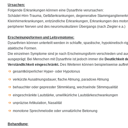
Ursachen:
Folgende Erkrankungen können eine Dysarthrie verursachen:
Schädel-Hirn-Trauma, Gefäßerkrankungen, degenerative Stammganglienerk
Kleinhirnerkrankungen, entzündliche Erkrankungen, Erkrankungen des moto
peripherer Nerven und des neuromuskulären Übergangs (nach Ziegler e.a.)
Erscheinungsformen und Leitsymptome:
Dysarthrien können unterteilt werden in schlaffe, spastische, hypokinetisch-r
ataktische Formen.
Die einzelnen Symptome sind je nach Erscheinungsform verschieden und auch
ausgeprägt. Bei Menschen mit Dysarthrie ist jedoch immer die
Deutlichkeit 
Verständlichkeit eingeschränkt.
Des Weiteren können beispielsweise auftre
gesamtkörperlicher Hyper- oder Hypotonus
verkürzte Ausatmungsdauer, flache Atmung, paradoxe Atmung
behauchter oder gepresster Stimmklang, wechselnde Stimmqualität
eingeschränkte Lautstärke, unwillkürliche Lautstärkeschwankungen
unpräzise Artikulation, Nasalität
monotone Sprechmelodie oder unnatürliche Betonung
Behandlung: