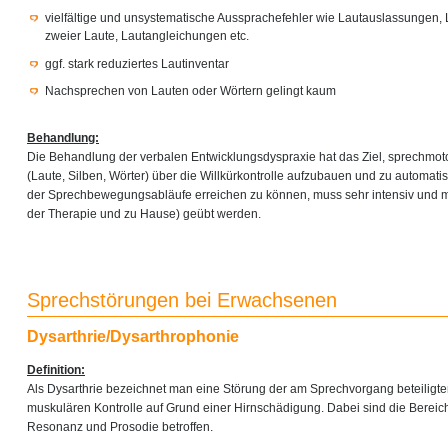
vielfältige und unsystematische Aussprachefehler wie Lautauslassungen,
zweier Laute, Lautangleichungen etc.
ggf. stark reduziertes Lautinventar
Nachsprechen von Lauten oder Wörtern gelingt kaum
Behandlung:
Die Behandlung der verbalen Entwicklungsdyspraxie hat das Ziel, sprechmo
(Laute, Silben, Wörter) über die Willkürkontrolle aufzubauen und zu automati
der Sprechbewegungsabläufe erreichen zu können, muss sehr intensiv und m
der Therapie und zu Hause) geübt werden.
Sprechstörungen bei Erwachsenen
Dysarthrie/Dysarthrophonie
Definition:
Als Dysarthrie bezeichnet man eine Störung der am Sprechvorgang beteiligt
muskulären Kontrolle auf Grund einer Hirnschädigung. Dabei sind die Bereich
Resonanz und Prosodie betroffen.