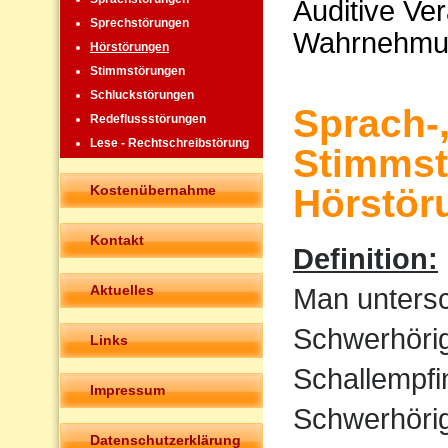
Auditive Ve
Sprechstörungen
Wahrnehmu
Hörstörungen
Stimmstörungen
Schluckstörungen
Sprach-
Redeflussstörungen
Lese - Rechtschreibstörung
Stimmst
Kostenübernahme
Hörstör
Kontakt
Definition:
Aktuelles
Man untersc
Schwerhörigk
Links
Schallempfi
Impressum
Schwerhörigk
Datenschutzerklärung