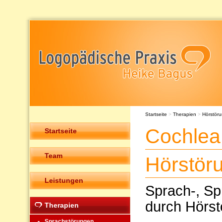
Startseite
>
Therapien
>
Hörstör
Cochlea
Startseite
Team
Hörstör
Leistungen
Sprach-, Sp
durch Hörst
Therapien
Sprachstörungen