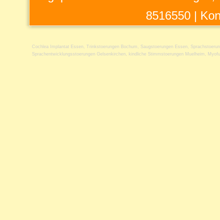
8516550 |
Kon
Cochlea Implantat Essen
,
Trinkstoerungen Bochum
,
Saugstoerungen Essen
,
Sprachstoerun
Sprachentwicklungsstoerungen Gelsenkirchen
,
kindliche Stimmstoerungen Muelheim
,
Myofu