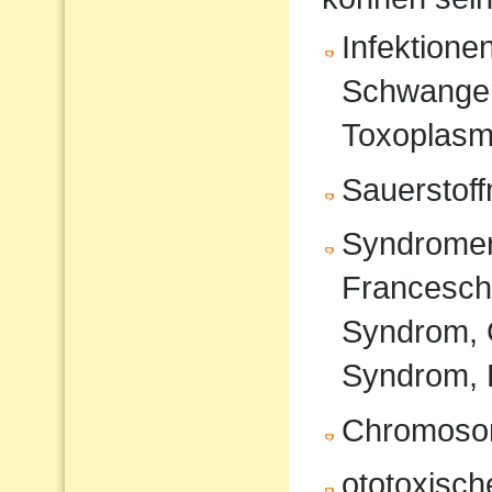
Infektione
Schwanger
Toxoplasm
Sauerstof
Syndromer
Francesche
Syndrom, 
Syndrom, 
Chromoso
ototoxisc