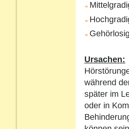
Mittelgrad
Hochgradi
Gehörlosig
Ursachen:
Hörstörung
während der
später im Le
oder in Kom
Behinderung
können sein