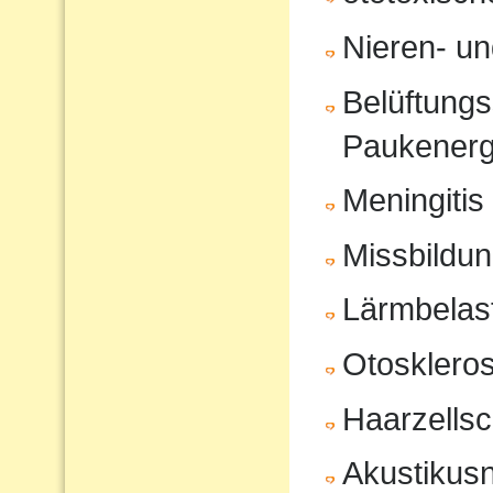
Nieren- u
Belüftungs
Paukenerg
Meningitis
Missbildu
Lärmbelas
Otosklero
Haarzells
Akustikus