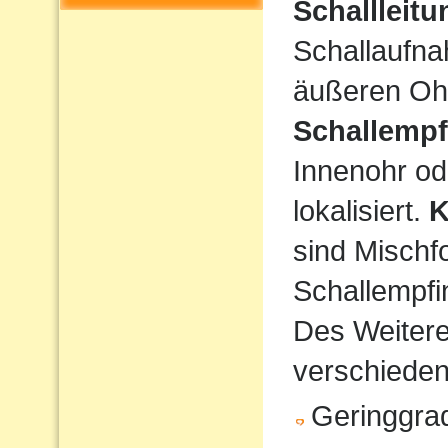
Schallleit
Schallaufna
äußeren Ohr
Schallempf
Innenohr od
lokalisiert.
K
sind Mischf
Schallempfi
Des Weiteren
verschiede
Geringgrad