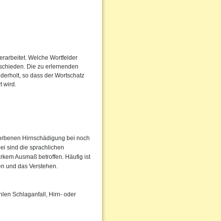
erarbeitet. Welche Wortfelder
ntschieden. Die zu erlernenden
erholt, so dass der Wortschatz
 wird.
worbenen Hirnschädigung bei noch
ei sind die sprachlichen
rkem Ausmaß betroffen. Häufig ist
hen und das Verstehen.
len Schlaganfall, Hirn- oder