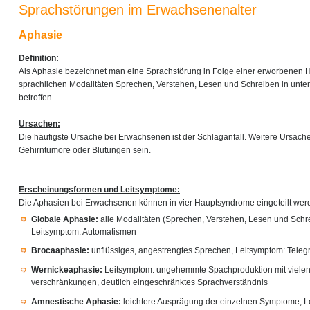
Sprachstörungen im Erwachsenenalter
Aphasie
Definition:
Als Aphasie bezeichnet man eine Sprachstörung in Folge einer erworbenen H
sprachlichen Modalitäten Sprechen, Verstehen, Lesen und Schreiben in unte
betroffen.
Ursachen:
Die häufigste Ursache bei Erwachsenen ist der Schlaganfall. Weitere Ursac
Gehirntumore oder Blutungen sein.
Erscheinungsformen und Leitsymptome:
Die Aphasien bei Erwachsenen können in vier Hauptsyndrome eingeteilt wer
Globale Aphasie:
alle Modalitäten (Sprechen, Verstehen, Lesen und Schre
Leitsymptom: Automatismen
Brocaaphasie:
unflüssiges, angestrengtes Sprechen, Leitsymptom: Teleg
Wernickeaphasie:
Leitsymptom: ungehemmte Spachproduktion mit vielen
verschränkungen, deutlich eingeschränktes Sprachverständnis
Amnestische Aphasie:
leichtere Ausprägung der einzelnen Symptome; L