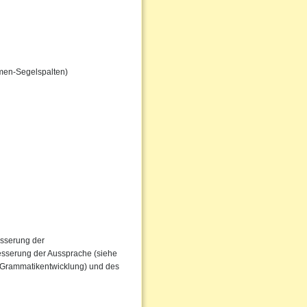
men-Segelspalten)
esserung der
besserung der Aussprache (siehe
r Grammatikentwicklung) und des