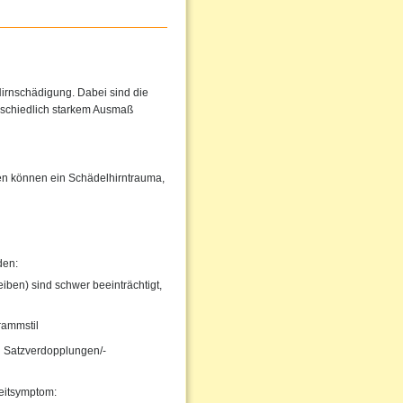
irnschädigung. Dabei sind die
rschiedlich starkem Ausmaß
hen können ein Schädelhirntrauma,
den:
iben) sind schwer beeinträchtigt,
rammstil
 Satzverdopplungen/-
eitsymptom: