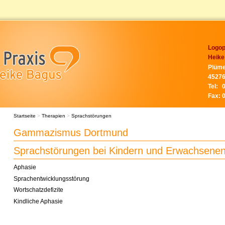
Logop
Heike
Plüme
45276
Tel:
Fax:
Startseite
>
Therapien
>
Sprachstörungen
Gammazismus Dortmund
Sprachstörungen bei Kindern und Erwachsene
Aphasie
Sprachentwicklungsstörung
Wortschatzdefizite
Kindliche Aphasie