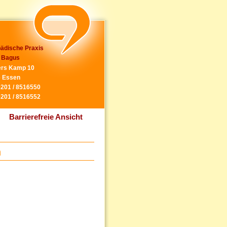
ädische Praxis
 Bagus
rs Kamp 10
 Essen
0201 / 8516550
0201 / 8516552
Barrierefreie Ansicht
n