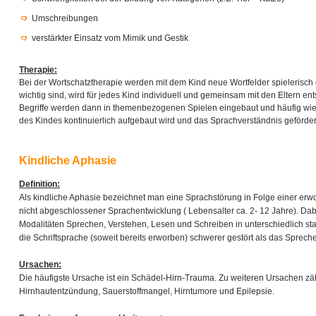
Umschreibungen
verstärkter Einsatz vom Mimik und Gestik
Therapie:
Bei der Wortschatztherapie werden mit dem Kind neue Wortfelder spielerisch 
wichtig sind, wird für jedes Kind individuell und gemeinsam mit den Eltern e
Begriffe werden dann in themenbezogenen Spielen eingebaut und häufig wied
des Kindes kontinuierlich aufgebaut wird und das Sprachverständnis gefördert
Kindliche Aphasie
Definition:
Als kindliche Aphasie bezeichnet man eine Sprachstörung in Folge einer er
nicht abgeschlossener Sprachentwicklung ( Lebensalter ca. 2- 12 Jahre). Dab
Modalitäten Sprechen, Verstehen, Lesen und Schreiben in unterschiedlich sta
die Schriftsprache (soweit bereits erworben) schwerer gestört als das Sprec
Ursachen:
Die häufigste Ursache ist ein Schädel-Hirn-Trauma. Zu weiteren Ursachen zäh
Hirnhautentzündung, Sauerstoffmangel, Hirntumore und Epilepsie.