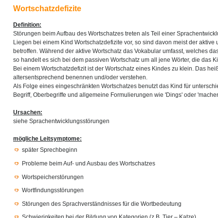
Wortschatzdefizite
Definition:
Störungen beim Aufbau des Wortschatzes treten als Teil einer Sprachentwickl
Liegen bei einem Kind Wortschatzdefizite vor, so sind davon meist der aktive
betroffen. Während der aktive Wortschatz das Vokabular umfasst, welches das
so handelt es sich bei dem passiven Wortschatz um all jene Wörter, die das Ki
Bei einem Wortschatzdefizit ist der Wortschatz eines Kindes zu klein. Das hei
altersentsprechend benennen und/oder verstehen.
Als Folge eines eingeschränkten Wortschatzes benutzt das Kind für unterschi
Begriff, Oberbegriffe und allgemeine Formulierungen wie 'Dings' oder 'machen
Ursachen:
siehe Sprachentwicklungsstörungen
mögliche Leitsymptome:
später Sprechbeginn
Probleme beim Auf- und Ausbau des Wortschatzes
Wortspeicherstörungen
Wortfindungsstörungen
Störungen des Sprachverständnisses für die Wortbedeutung
Schwierigkeiten bei der Bildung von Kategorien (z.B. Tier – Katze)