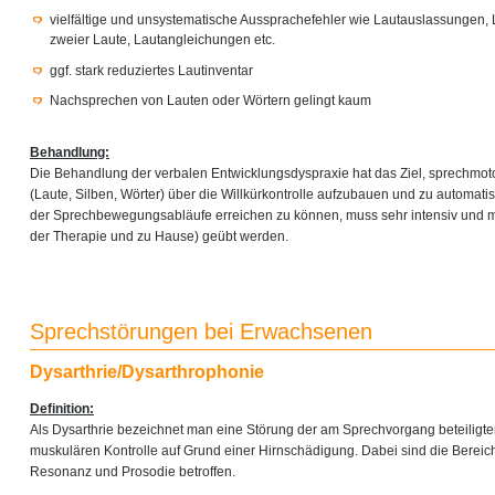
vielfältige und unsystematische Aussprachefehler wie Lautauslassungen,
zweier Laute, Lautangleichungen etc.
ggf. stark reduziertes Lautinventar
Nachsprechen von Lauten oder Wörtern gelingt kaum
Behandlung:
Die Behandlung der verbalen Entwicklungsdyspraxie hat das Ziel, sprechmo
(Laute, Silben, Wörter) über die Willkürkontrolle aufzubauen und zu automati
der Sprechbewegungsabläufe erreichen zu können, muss sehr intensiv und m
der Therapie und zu Hause) geübt werden.
Sprechstörungen bei Erwachsenen
Dysarthrie/Dysarthrophonie
Definition:
Als Dysarthrie bezeichnet man eine Störung der am Sprechvorgang beteiligt
muskulären Kontrolle auf Grund einer Hirnschädigung. Dabei sind die Bereich
Resonanz und Prosodie betroffen.