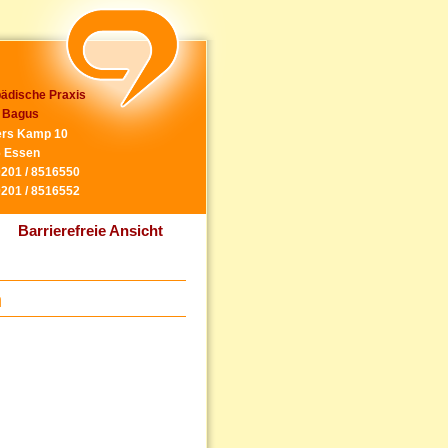
ädische Praxis
 Bagus
rs Kamp 10
 Essen
0201 / 8516550
0201 / 8516552
Barrierefreie Ansicht
n