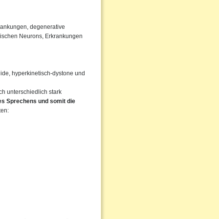
rankungen, degenerative
rischen Neurons, Erkrankungen
igide, hyperkinetisch-dystone und
 unterschiedlich stark
des Sprechens und somit die
ten: