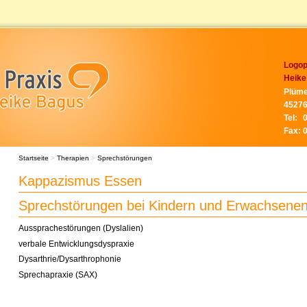
Logop
Heike
Plüme
45276
Tel:
Fax:
Startseite
>
Therapien
>
Sprechstörungen
Kappazismus Essen
Sprechstörungen bei Kindern und Erwachsene
Aussprachestörungen (Dyslalien)
verbale Entwicklungsdyspraxie
Dysarthrie/Dysarthrophonie
Sprechapraxie (SAX)