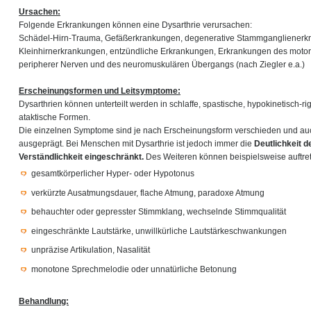
Ursachen:
Folgende Erkrankungen können eine Dysarthrie verursachen:
Schädel-Hirn-Trauma, Gefäßerkrankungen, degenerative Stammganglienerk
Kleinhirnerkrankungen, entzündliche Erkrankungen, Erkrankungen des moto
peripherer Nerven und des neuromuskulären Übergangs (nach Ziegler e.a.)
Erscheinungsformen und Leitsymptome:
Dysarthrien können unterteilt werden in schlaffe, spastische, hypokinetisch-r
ataktische Formen.
Die einzelnen Symptome sind je nach Erscheinungsform verschieden und auch
ausgeprägt. Bei Menschen mit Dysarthrie ist jedoch immer die
Deutlichkeit 
Verständlichkeit eingeschränkt.
Des Weiteren können beispielsweise auftre
gesamtkörperlicher Hyper- oder Hypotonus
verkürzte Ausatmungsdauer, flache Atmung, paradoxe Atmung
behauchter oder gepresster Stimmklang, wechselnde Stimmqualität
eingeschränkte Lautstärke, unwillkürliche Lautstärkeschwankungen
unpräzise Artikulation, Nasalität
monotone Sprechmelodie oder unnatürliche Betonung
Behandlung: