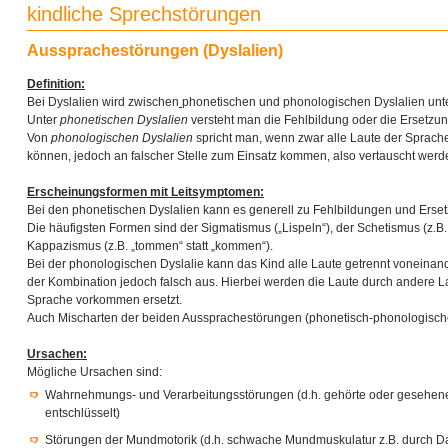
kindliche Sprechstörungen
Aussprachestörungen (Dyslalien)
Definition:
Bei Dyslalien wird zwischen
phonetischen und phonologischen Dyslalien unt
Unter
phonetischen Dyslalien
versteht man die Fehlbildung oder die Ersetzun
Von
phonologischen Dyslalien
spricht man, wenn zwar alle Laute der Sprac
können, jedoch an falscher Stelle zum Einsatz kommen, also vertauscht werd
Erscheinungsformen mit Leitsymptomen:
Bei den phonetischen Dyslalien kann es generell zu Fehlbildungen und Erse
Die häufigsten Formen sind der Sigmatismus („Lispeln“), der Schetismus (z.B. „
Kappazismus (z.B. „tommen“ statt „kommen“).
Bei der phonologischen Dyslalie kann das Kind alle Laute getrennt voneinander 
der Kombination jedoch falsch aus. Hierbei werden die Laute durch andere Lau
Sprache vorkommen ersetzt.
Auch Mischarten der beiden Aussprachestörungen (phonetisch-phonologische
Ursachen:
Mögliche Ursachen sind:
Wahrnehmungs- und Verarbeitungsstörungen (d.h. gehörte oder gesehene 
entschlüsselt)
Störungen der Mundmotorik (d.h. schwache Mundmuskulatur z.B. durch D