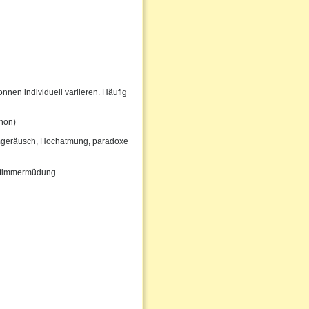
nen individuell variieren. Häufig
phon)
mgeräusch, Hochatmung, paradoxe
e Stimmermüdung