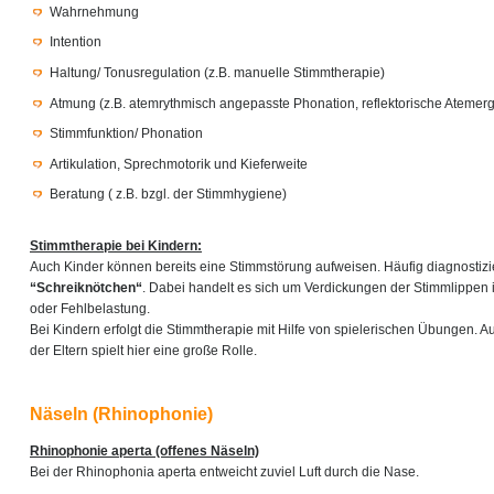
Wahrnehmung
Intention
Haltung/ Tonusregulation (z.B. manuelle Stimmtherapie)
Atmung (z.B. atemrythmisch angepasste Phonation, reflektorische Atemer
Stimmfunktion/ Phonation
Artikulation, Sprechmotorik und Kieferweite
Beratung ( z.B. bzgl. der Stimmhygiene)
Stimmtherapie bei Kindern:
Auch Kinder können bereits eine Stimmstörung aufweisen. Häufig diagnostizie
“Schreiknötchen“
. Dabei handelt es sich um Verdickungen der Stimmlippen 
oder Fehlbelastung.
Bei Kindern erfolgt die Stimmtherapie mit Hilfe von spielerischen Übungen. A
der Eltern spielt hier eine große Rolle.
Näseln (Rhinophonie)
Rhinophonie aperta (offenes Näseln)
Bei der Rhinophonia aperta entweicht zuviel Luft durch die Nase.