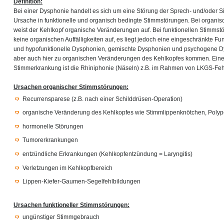
Definition:
Bei einer Dysphonie handelt es sich um eine Störung der Sprech- und/oder Si
Ursache in funktionelle und organisch bedingte Stimmstörungen. Bei organi
weist der Kehlkopf organische Veränderungen auf. Bei funktionellen Stimmst
keine organischen Auffälligkeiten auf, es liegt jedoch eine eingeschränkte Fun
und hypofunktionelle Dysphonien, gemischte Dysphonien und psychogene D
aber auch hier zu organischen Veränderungen des Kehlkopfes kommen. Ein
Stimmerkrankung ist die Rhiniphonie (Näseln) z.B. im Rahmen von LKGS-Feh
Ursachen organischer Stimmstörungen:
Recurrensparese (z.B. nach einer Schilddrüsen-Operation)
organische Veränderung des Kehlkopfes wie Stimmlippenknötchen, Poly
hormonelle Störungen
Tumorerkrankungen
entzündliche Erkrankungen (Kehlkopfentzündung = Laryngitis)
Verletzungen im Kehlkopfbereich
Lippen-Kiefer-Gaumen-Segelfehlbildungen
Ursachen funktioneller Stimmstörungen:
ungünstiger Stimmgebrauch