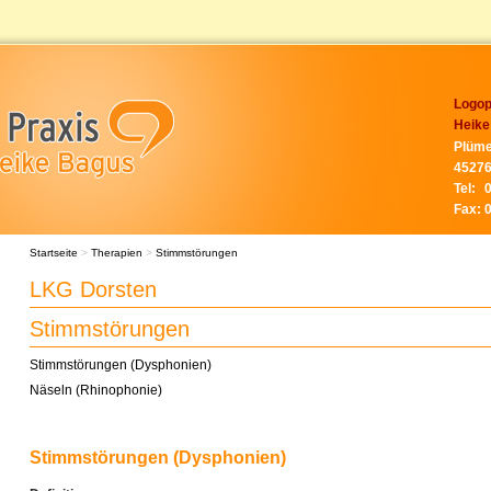
Logop
Heike
Plüme
45276
Tel:
Fax:
Startseite
>
Therapien
>
Stimmstörungen
LKG Dorsten
Stimmstörungen
Stimmstörungen (Dysphonien)
Näseln (Rhinophonie)
Stimmstörungen (Dysphonien)