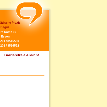
ädische Praxis
 Bagus
rs Kamp 10
 Essen
0201 / 8516550
0201 / 8516552
Barrierefreie Ansicht