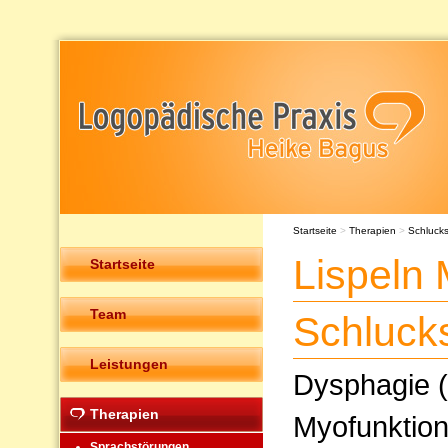
Startseite
>
Therapien
>
Schluck
Lispeln
Startseite
Team
Schluck
Leistungen
Dysphagie (
Therapien
Myofunktion
Sprachstörungen