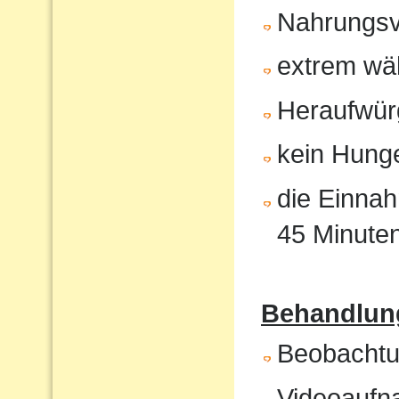
Nahrungsv
extrem wä
Heraufwür
kein Hunge
die Einnah
45 Minute
Behandlung
Beobachtun
Videoaufna