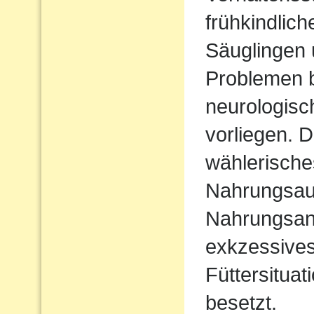
frühkindlic
Säuglingen 
Problemen b
neurologisc
vorliegen. D
wählerische
Nahrungsau
Nahrungsan
exkzessives
Füttersituat
besetzt.