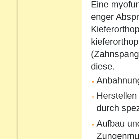
Eine myofunk
enger Absp
Kieferorthop
kieferortho
(Zahnspange
diese.
Anbahnung
Herstellen
durch spe
Aufbau und
Zungenmus