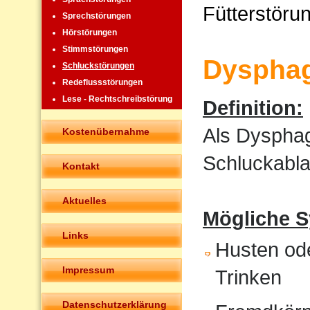
Fütterstöru
Sprechstörungen
Hörstörungen
Stimmstörungen
Dysphag
Schluckstörungen
Redeflussstörungen
Lese - Rechtschreibstörung
Definition:
Als Dysphag
Kostenübernahme
Schluckabla
Kontakt
Aktuelles
Mögliche 
Links
Husten od
Impressum
Trinken
Datenschutzerklärung