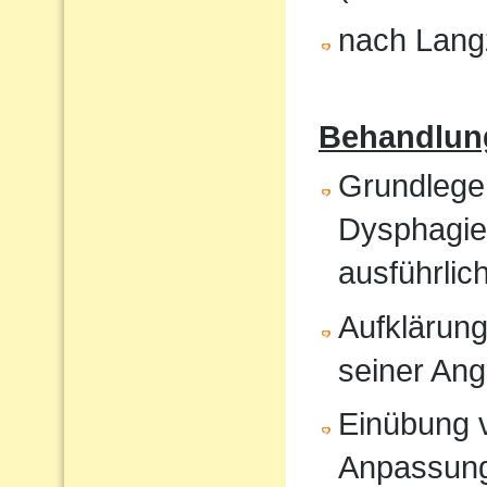
nach Langz
Behandlun
Grundlege
Dysphagiet
ausführlic
Aufklärung
seiner An
Einübung vo
Anpassun