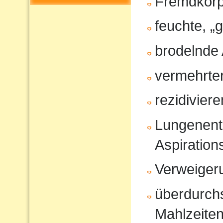
Fremdkörp
feuchte, „
brodelnde
vermehrter
rezidivier
Lungenent
Aspiratio
Verweiger
überdurchs
Mahlzeite