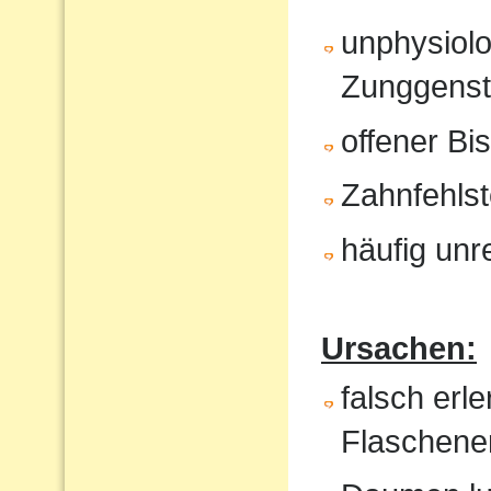
unphysiol
Zunggenst
offener Bi
Zahnfehlst
häufig unr
Ursachen:
falsch erl
Flaschene