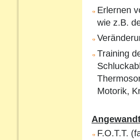
Erlernen 
wie z.B. 
Veränderu
Training 
Schluckabl
Thermosond
Motorik, K
Angewandte
F.O.T.T. (f