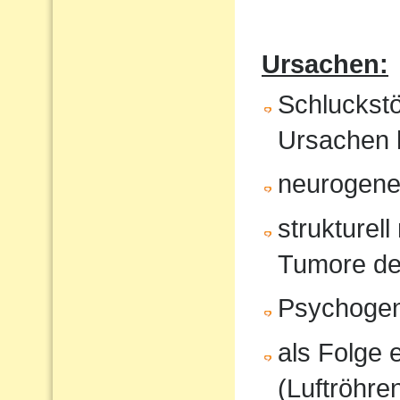
Ursachen:
Schluckst
Ursachen 
neurogene 
strukturel
Tumore de
Psychoge
als Folge 
(Luftröhren