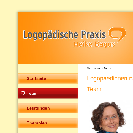
Startseite
>
Team
Logopaedinnen n
Startseite
Team
Team
Leistungen
Therapien