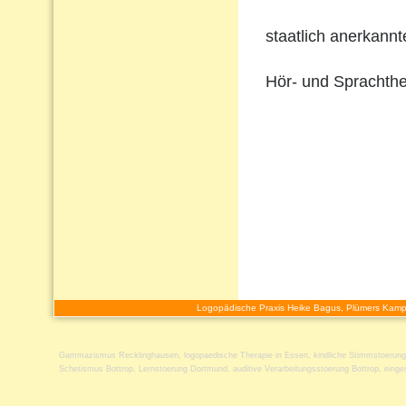
staatlich anerkann
Hör- und Sprachthe
Logopädische Praxis Heike Bagus, Plümers Kamp
Gammazismus Recklinghausen
,
logopaedische Therapie in Essen
,
kindliche Stimmstoerun
Schetismus Bottrop
,
Lernstoerung Dortmund
,
auditive Verarbeitungsstoerung Bottrop
,
einge