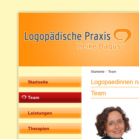
Startseite
>
Team
Logopaedinnen n
Startseite
Team
Team
Leistungen
Therapien