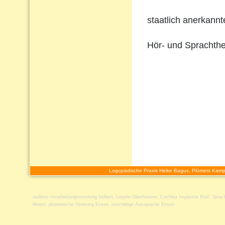
staatlich anerkann
Hör- und Sprachthe
Logopädische Praxis Heike Bagus, Plümers Kamp
auditive Verarbeitungsstoerung Velbert
,
Lispeln Oberhausen
,
Cochlea Implantat Marl
,
Sprac
Moers
,
phonetische Stoerung Essen
,
nuschelige Aussprache Essen