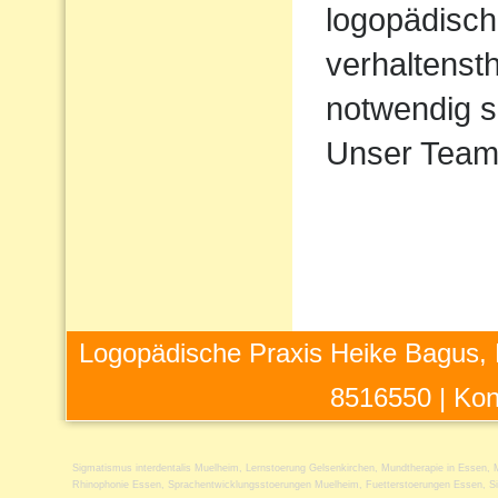
logopädisch
verhaltens
notwendig s
Unser Team 
Logopädische Praxis Heike Bagus, 
8516550 |
Kon
Sigmatismus interdentalis Muelheim
,
Lernstoerung Gelsenkirchen
,
Mundtherapie in Essen
,
Rhinophonie Essen
,
Sprachentwicklungsstoerungen Muelheim
,
Fuetterstoerungen Essen
,
S