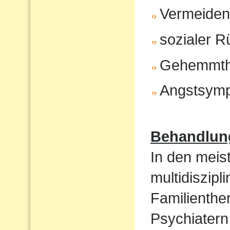
Vermeiden 
sozialer 
Gehemmth
Angstsym
Behandlun
In den meist
multidiszip
Familienthe
Psychiatern