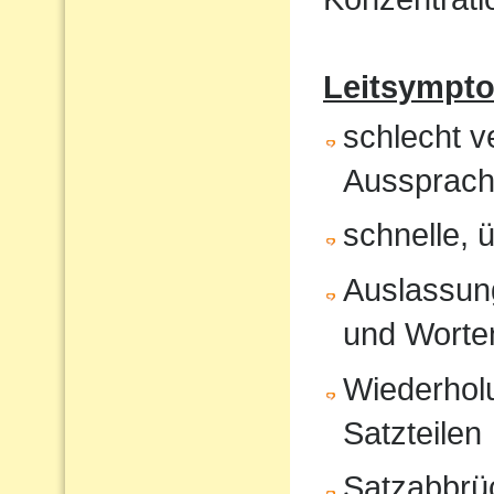
Leitsympt
schlecht v
Aussprach
schnelle, 
Auslassung
und Worte
Wiederholu
Satzteilen
Satzabbrü