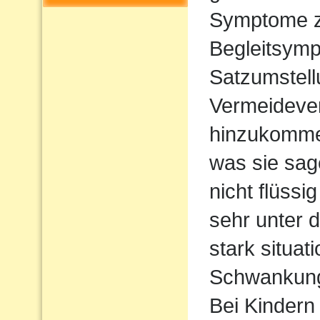
Symptome z
Begleitsym
Satzumstel
Vermeideve
hinzukommen
was sie sag
nicht flüssi
sehr unter d
stark situat
Schwankun
Bei Kindern 