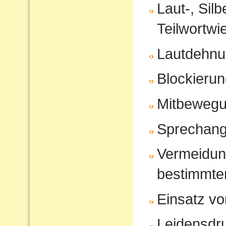
Laut-, Sil
Teilwortwi
Lautdehn
Blockierun
Mitbeweg
Sprechang
Vermeidun
bestimmte
Einsatz vo
Leidensdr