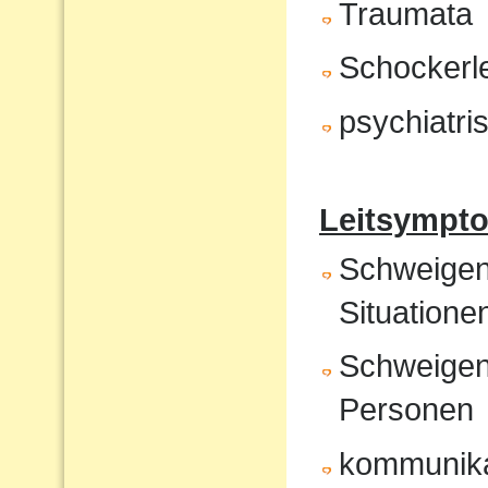
Traumata
Schockerl
psychiatr
Leitsympto
Schweigen 
Situatione
Schweigen
Personen
kommunika