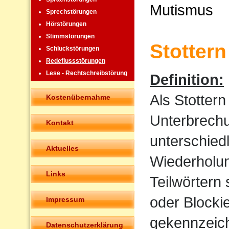
Mutismus
Sprechstörungen
Hörstörungen
Stimmstörungen
Stottern
Schluckstörungen
Redeflussstörungen
Lese - Rechtschreibstörung
Definition:
Als Stotter
Kostenübernahme
Unterbrechu
Kontakt
unterschied
Aktuelles
Wiederholun
Links
Teilwörtern
oder Blocki
Impressum
gekennzeich
Datenschutzerklärung