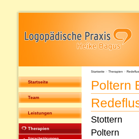
Startseite
>
Therapien
>
Redeflu
Poltern
Startseite
Team
Redeflu
Leistungen
Stottern
Therapien
Poltern
Sprachstörungen