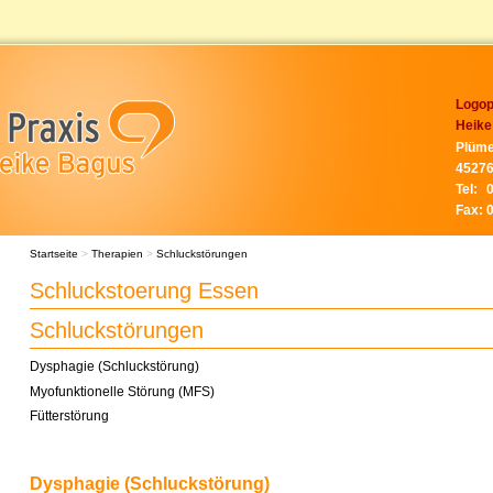
Logop
Heike
Plüme
45276
Tel:
Fax:
Startseite
>
Therapien
>
Schluckstörungen
Schluckstoerung Essen
Schluckstörungen
Dysphagie (Schluckstörung)
Myofunktionelle Störung (MFS)
Fütterstörung
Dysphagie (Schluckstörung)