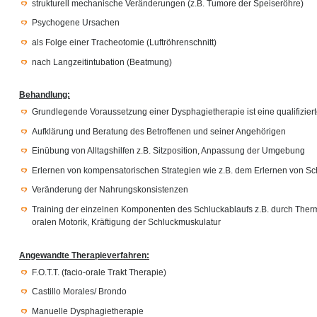
strukturell mechanische Veränderungen (z.B. Tumore der Speiseröhre)
Psychogene Ursachen
als Folge einer Tracheotomie (Luftröhrenschnitt)
nach Langzeitintubation (Beatmung)
Behandlung:
Grundlegende Voraussetzung einer Dysphagietherapie ist eine qualifiziert
Aufklärung und Beratung des Betroffenen und seiner Angehörigen
Einübung von Alltagshilfen z.B. Sitzposition, Anpassung der Umgebung
Erlernen von kompensatorischen Strategien wie z.B. dem Erlernen von 
Veränderung der Nahrungskonsistenzen
Training der einzelnen Komponenten des Schluckablaufs z.B. durch Therm
oralen Motorik, Kräftigung der Schluckmuskulatur
Angewandte Therapieverfahren:
F.O.T.T. (facio-orale Trakt Therapie)
Castillo Morales/ Brondo
Manuelle Dysphagietherapie