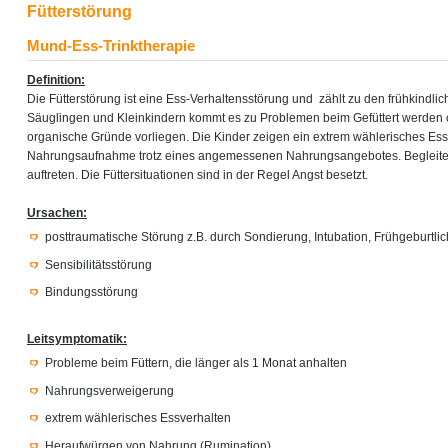
Fütterstörung
Mund-Ess-Trinktherapie
Definition:
Die Fütterstörung ist eine Ess-Verhaltensstörung und zählt zu den frühkindli
Säuglingen und Kleinkindern kommt es zu Problemen beim Gefüttert werden
organische Gründe vorliegen. Die Kinder zeigen ein extrem wählerisches Ess
Nahrungsaufnahme trotz eines angemessenen Nahrungsangebotes. Begleite
auftreten. Die Füttersituationen sind in der Regel Angst besetzt.
Ursachen:
posttraumatische Störung z.B. durch Sondierung, Intubation, Frühgeburtlic
Sensibilitätsstörung
Bindungsstörung
Leitsymptomatik:
Probleme beim Füttern, die länger als 1 Monat anhalten
Nahrungsverweigerung
extrem wählerisches Essverhalten
Heraufwürgen von Nahrung (Rumination)