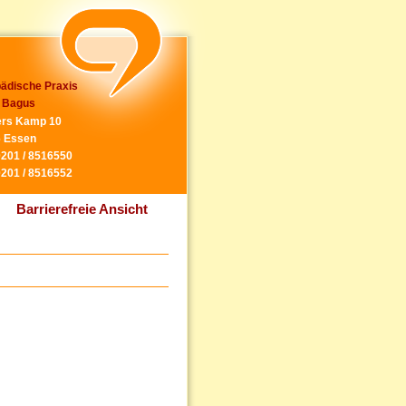
ädische Praxis
 Bagus
rs Kamp 10
 Essen
0201 / 8516550
0201 / 8516552
Barrierefreie Ansicht