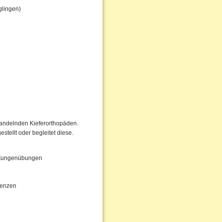
glingen)
handelnden Kieferorthopäden.
tellt oder begleitet diese.
d Zungenübungen
tenzen