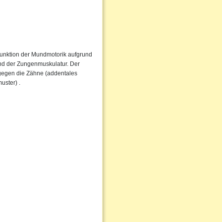
Funktion der Mundmotorik aufgrund
nd der Zungenmuskulatur. Der
 gegen die Zähne (addentales
uster) .