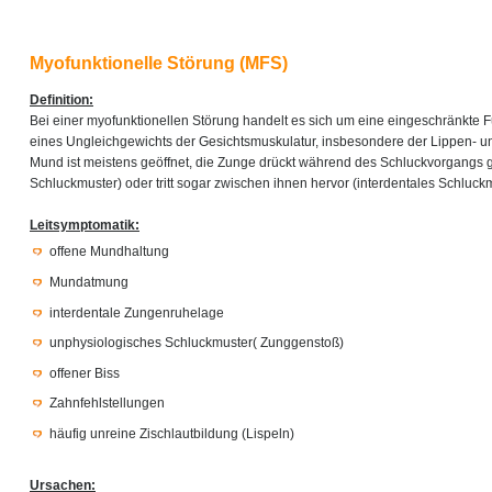
Myofunktionelle Störung (MFS)
Definition:
Bei einer myofunktionellen Störung handelt es sich um eine eingeschränkte 
eines Ungleichgewichts der Gesichtsmuskulatur, insbesondere der Lippen- u
Mund ist meistens geöffnet, die Zunge drückt während des Schluckvorgangs
Schluckmuster) oder tritt sogar zwischen ihnen hervor (interdentales Schluckm
Leitsymptomatik:
offene Mundhaltung
Mundatmung
interdentale Zungenruhelage
unphysiologisches Schluckmuster( Zunggenstoß)
offener Biss
Zahnfehlstellungen
häufig unreine Zischlautbildung (Lispeln)
Ursachen: