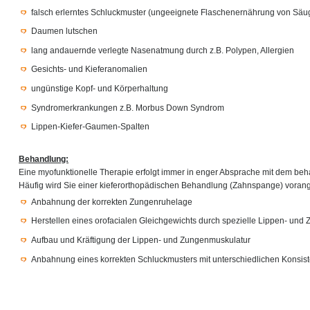
falsch erlerntes Schluckmuster (ungeeignete Flaschenernährung von Säu
Daumen lutschen
lang andauernde verlegte Nasenatmung durch z.B. Polypen, Allergien
Gesichts- und Kieferanomalien
ungünstige Kopf- und Körperhaltung
Syndromerkrankungen z.B. Morbus Down Syndrom
Lippen-Kiefer-Gaumen-Spalten
Behandlung:
Eine myofunktionelle Therapie erfolgt immer in enger Absprache mit dem be
Häufig wird Sie einer kieferorthopädischen Behandlung (Zahnspange) voranges
Anbahnung der korrekten Zungenruhelage
Herstellen eines orofacialen Gleichgewichts durch spezielle Lippen- un
Aufbau und Kräftigung der Lippen- und Zungenmuskulatur
Anbahnung eines korrekten Schluckmusters mit unterschiedlichen Konsis