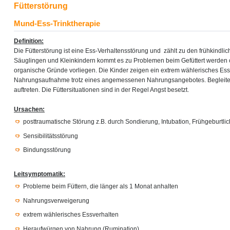
Fütterstörung
Mund-Ess-Trinktherapie
Definition:
Die Fütterstörung ist eine Ess-Verhaltensstörung und zählt zu den frühkindli
Säuglingen und Kleinkindern kommt es zu Problemen beim Gefüttert werden
organische Gründe vorliegen. Die Kinder zeigen ein extrem wählerisches Ess
Nahrungsaufnahme trotz eines angemessenen Nahrungsangebotes. Begleite
auftreten. Die Füttersituationen sind in der Regel Angst besetzt.
Ursachen:
posttraumatische Störung z.B. durch Sondierung, Intubation, Frühgeburtlic
Sensibilitätsstörung
Bindungsstörung
Leitsymptomatik:
Probleme beim Füttern, die länger als 1 Monat anhalten
Nahrungsverweigerung
extrem wählerisches Essverhalten
Heraufwürgen von Nahrung (Rumination)