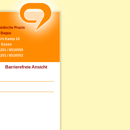
ädische Praxis
 Bagus
rs Kamp 10
 Essen
0201 / 8516550
0201 / 8516552
Barrierefreie Ansicht