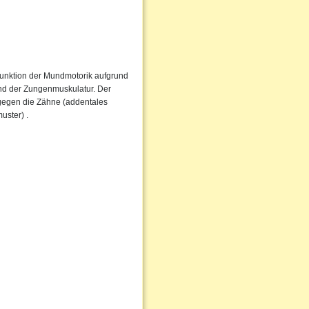
Funktion der Mundmotorik aufgrund
nd der Zungenmuskulatur. Der
 gegen die Zähne (addentales
uster) .