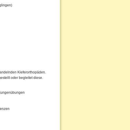
glingen)
handelnden Kieferorthopäden.
tellt oder begleitet diese.
d Zungenübungen
tenzen