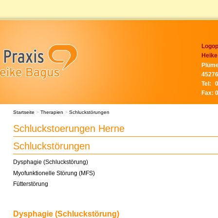
Logop
Heike
Plüme
45276
Tel:
Fax:
Startseite
>
Therapien
>
Schluckstörungen
Schluckstoerungen Herne
Schluckstörungen
Dysphagie (Schluckstörung)
Myofunktionelle Störung (MFS)
Fütterstörung
Dysphagie (Schluckstörung)