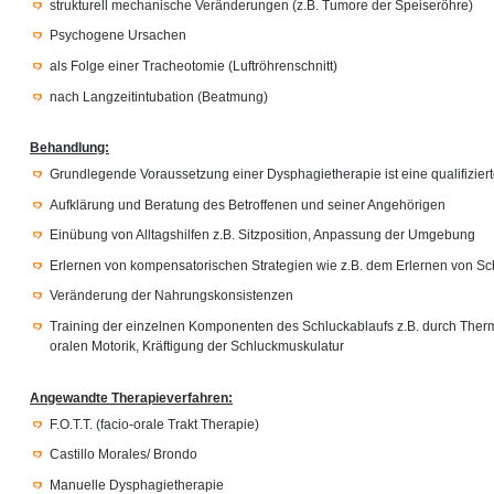
strukturell mechanische Veränderungen (z.B. Tumore der Speiseröhre)
Psychogene Ursachen
als Folge einer Tracheotomie (Luftröhrenschnitt)
nach Langzeitintubation (Beatmung)
Behandlung:
Grundlegende Voraussetzung einer Dysphagietherapie ist eine qualifiziert
Aufklärung und Beratung des Betroffenen und seiner Angehörigen
Einübung von Alltagshilfen z.B. Sitzposition, Anpassung der Umgebung
Erlernen von kompensatorischen Strategien wie z.B. dem Erlernen von 
Veränderung der Nahrungskonsistenzen
Training der einzelnen Komponenten des Schluckablaufs z.B. durch Therm
oralen Motorik, Kräftigung der Schluckmuskulatur
Angewandte Therapieverfahren:
F.O.T.T. (facio-orale Trakt Therapie)
Castillo Morales/ Brondo
Manuelle Dysphagietherapie