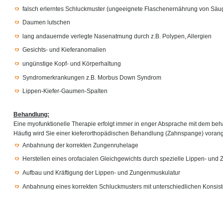
falsch erlerntes Schluckmuster (ungeeignete Flaschenernährung von Säu
Daumen lutschen
lang andauernde verlegte Nasenatmung durch z.B. Polypen, Allergien
Gesichts- und Kieferanomalien
ungünstige Kopf- und Körperhaltung
Syndromerkrankungen z.B. Morbus Down Syndrom
Lippen-Kiefer-Gaumen-Spalten
Behandlung:
Eine myofunktionelle Therapie erfolgt immer in enger Absprache mit dem be
Häufig wird Sie einer kieferorthopädischen Behandlung (Zahnspange) voranges
Anbahnung der korrekten Zungenruhelage
Herstellen eines orofacialen Gleichgewichts durch spezielle Lippen- un
Aufbau und Kräftigung der Lippen- und Zungenmuskulatur
Anbahnung eines korrekten Schluckmusters mit unterschiedlichen Konsis