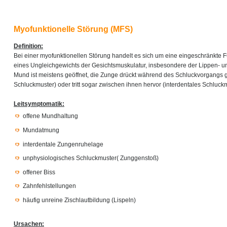
Myofunktionelle Störung (MFS)
Definition:
Bei einer myofunktionellen Störung handelt es sich um eine eingeschränkte 
eines Ungleichgewichts der Gesichtsmuskulatur, insbesondere der Lippen- u
Mund ist meistens geöffnet, die Zunge drückt während des Schluckvorgangs
Schluckmuster) oder tritt sogar zwischen ihnen hervor (interdentales Schluckm
Leitsymptomatik:
offene Mundhaltung
Mundatmung
interdentale Zungenruhelage
unphysiologisches Schluckmuster( Zunggenstoß)
offener Biss
Zahnfehlstellungen
häufig unreine Zischlautbildung (Lispeln)
Ursachen: