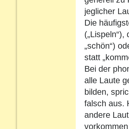
jeglicher L
Die häufigs
(„Lispeln“),
„schön“) od
statt „komm
Bei der pho
alle Laute g
bilden, spri
falsch aus.
andere Laute
vorkommen 