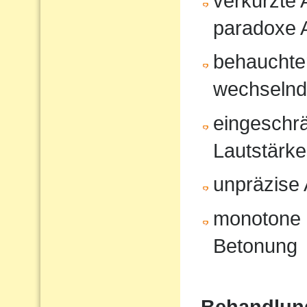
verkürzte
paradoxe 
behauchte
wechselnd
eingeschrä
Lautstärk
unpräzise A
monotone 
Betonung
Behandlun