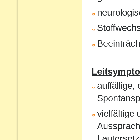
neurologis
Stoffwech
Beeinträch
Leitsympt
auffällige,
Spontansp
vielfältig
Aussprach
Lautersetz