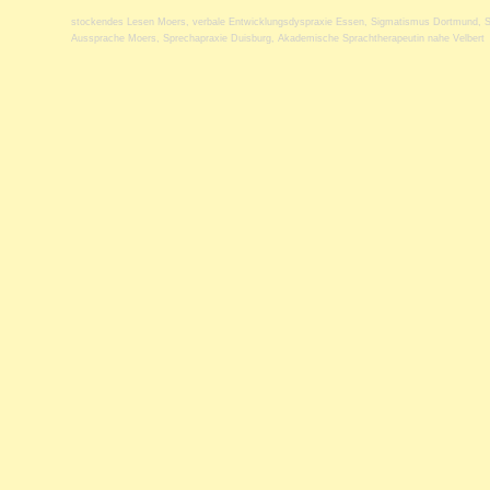
stockendes Lesen Moers
,
verbale Entwicklungsdyspraxie Essen
,
Sigmatismus Dortmund
,
S
Aussprache Moers
,
Sprechapraxie Duisburg
,
Akademische Sprachtherapeutin nahe Velbert