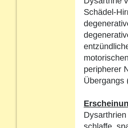
Dysarthrie 
Schädel-Hi
degenerati
degenerativ
entzündlich
motorische
peripherer 
Übergangs (
Erscheinu
Dysarthrien 
schlaffe, sp