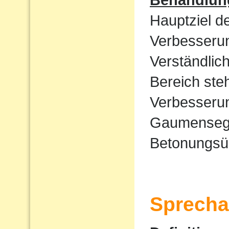
Hauptziel d
Verbesserun
Verständlic
Bereich ste
Verbesserun
Gaumensege
Betonungsü
Sprecha