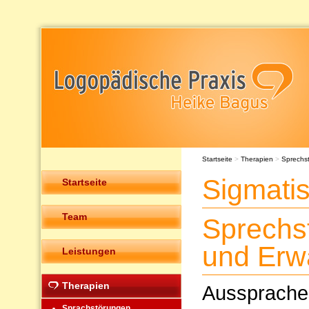
Startseite
>
Therapien
>
Sprechs
Sigmati
Startseite
Team
Sprechs
und Erw
Leistungen
Therapien
Ausspraches
Sprachstörungen