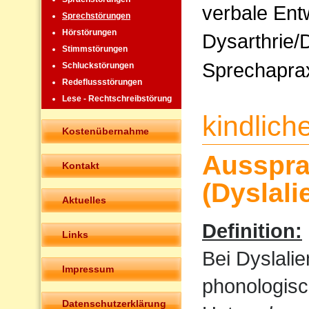
verbale Ent
Sprechstörungen
Hörstörungen
Dysarthrie/
Stimmstörungen
Sprechapra
Schluckstörungen
Redeflussstörungen
Lese - Rechtschreibstörung
kindlic
Kostenübernahme
Ausspra
Kontakt
(Dyslali
Aktuelles
Definition:
Links
Bei Dyslali
Impressum
phonologisc
Datenschutzerklärung