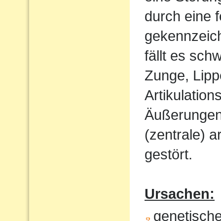
durch eine 
gekennzeich
fällt es sch
Zunge, Lipp
Artikulatio
Äußerungen w
(zentrale) a
gestört.
Ursachen:
genetisch