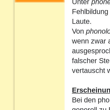
Unter
phone
Fehlbildung
Laute.
Von
phonolo
wenn zwar a
ausgesproc
falscher St
vertauscht 
Erscheinu
Bei den pho
generell zu