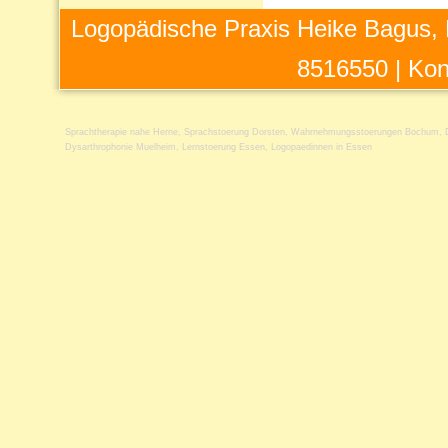
Logopädische Praxis Heike Bagus, 
8516550 |
Kon
Sprachtherapie nahe Herne
,
Sprachstoerung Dorsten
,
Wahrnehmungsstoerungen Bochum
,
Dysarthrophonie Muelheim
,
Lernstoerung Essen
,
Logopaedinnen in Essen