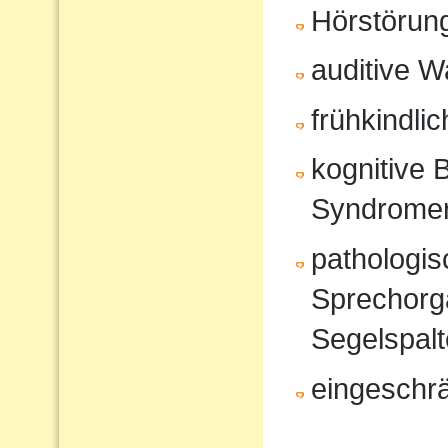
Hörstörun
auditive 
frühkindli
kognitive 
Syndrome
pathologi
Sprechorg
Segelspalt
eingeschr