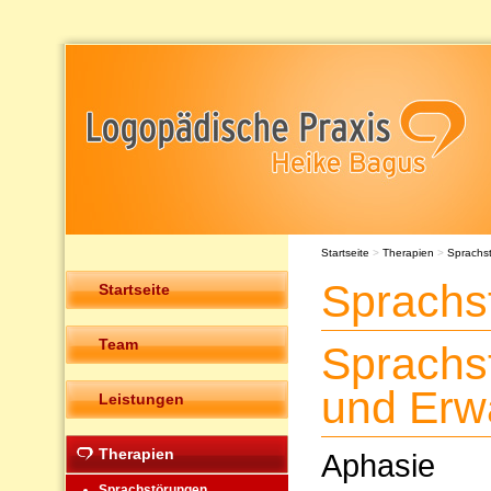
Startseite
>
Therapien
>
Sprachs
Sprachs
Startseite
Team
Sprachs
und Erw
Leistungen
Therapien
Aphasie
Sprachstörungen