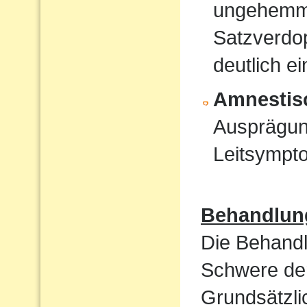
ungehemmt
Satzverdo
deutlich e
Amnestis
Ausprägun
Leitsympt
Behandlun
Die Behandl
Schwere der
Grundsätzli