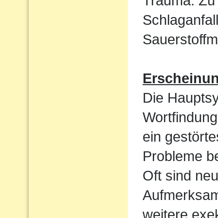
Trauma. Zu 
Schlaganfal
Sauerstoffm
Erscheinu
Die Haupts
Wortfindun
ein gestört
Probleme be
Oft sind ne
Aufmerksamk
weitere exek