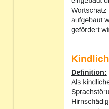
eingebaut u
Wortschatz 
aufgebaut w
gefördert wi
Kindlic
Definition:
Als kindlic
Sprachstöru
Hirnschädig