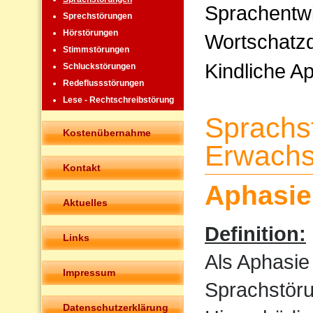
Sprachentw
Sprechstörungen
Hörstörungen
Wortschatzd
Stimmstörungen
Kindliche A
Schluckstörungen
Redeflussstörungen
Lese - Rechtschreibstörung
Sprachs
Kostenübernahme
Erwachs
Kontakt
Aphasie
Aktuelles
Definition:
Links
Als Aphasie
Impressum
Sprachstöru
Datenschutzerklärung