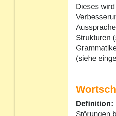
Dieses wird
Verbesserun
Ausspraches
Strukturen 
Grammatike
(siehe eing
Wortscha
Definition:
Störungen 