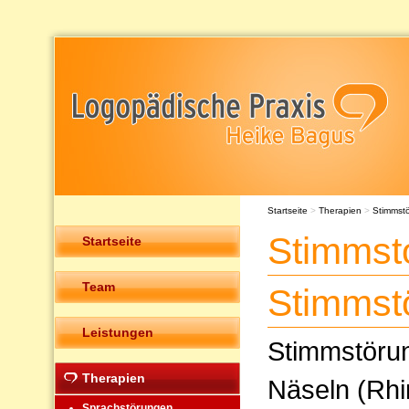
Startseite
>
Therapien
>
Stimmst
Stimmst
Startseite
Team
Stimmst
Leistungen
Stimmstöru
Therapien
Näseln (Rhi
Sprachstörungen