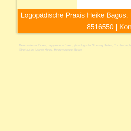
Logopädische Praxis Heike Bagus, 
8516550 |
Kon
Gammazismus Essen
,
Logopaede in Essen
,
phonologische Stoerung Herten
,
Cochlea Impl
Oberhausen
,
Lispeln Moers
,
Hoerstoerungen Essen