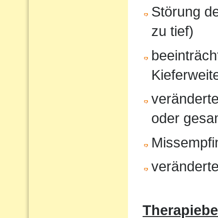
Störung d
zu tief)
beeinträcht
Kieferweit
veränderte
oder gesam
Missempfi
veränderte
Therapiebe