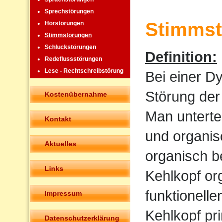
Sprechstörungen
Stimmst
Hörstörungen
Stimmstörungen
Schluckstörungen
Definition:
Redeflussstörungen
Lese - Rechtschreibstörung
Bei einer D
Störung der
Kostenübernahme
Man untertei
Kontakt
und organis
Aktuelles
organisch b
Links
Kehlkopf or
funktionell
Impressum
Kehlkopf pr
Datenschutzerklärung