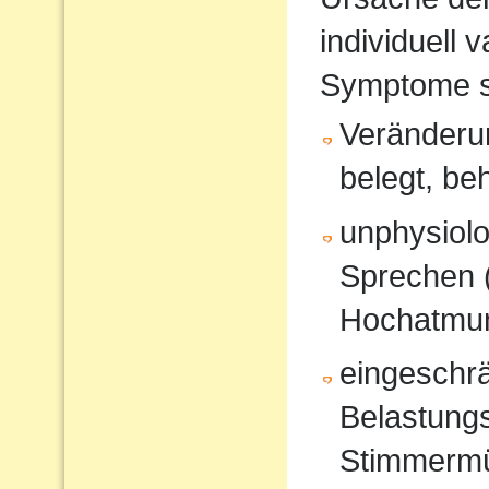
individuell 
Symptome s
Veränderun
belegt, be
unphysiol
Sprechen 
Hochatmun
eingeschrä
Belastungs
Stimmerm