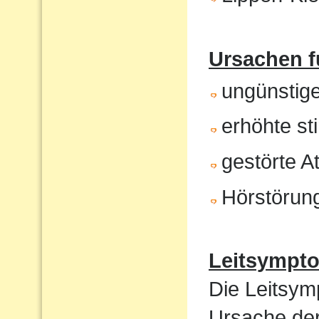
Ursachen f
ungünstig
erhöhte st
gestörte 
Hörstörun
Leitsympt
Die Leitsym
Ursache de