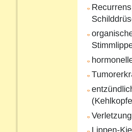
Recurrensp
Schilddrüs
organisch
Stimmlipp
hormonell
Tumorerk
entzündli
(Kehlkopfe
Verletzung
Lippen-Ki