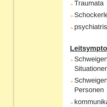
Traumata
Schockerl
psychiatr
Leitsympto
Schweigen 
Situatione
Schweigen
Personen
kommunika