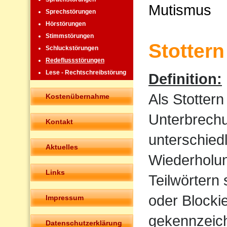
Mutismus
Sprechstörungen
Hörstörungen
Stimmstörungen
Stottern
Schluckstörungen
Redeflussstörungen
Lese - Rechtschreibstörung
Definition:
Als Stotter
Kostenübernahme
Unterbrechu
Kontakt
unterschied
Aktuelles
Wiederholun
Links
Teilwörtern
oder Blocki
Impressum
gekennzeich
Datenschutzerklärung