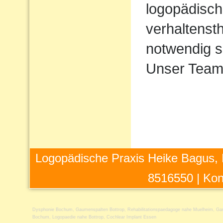
logopädisch
verhaltens
notwendig s
Unser Team 
Logopädische Praxis Heike Bagus, 
8516550 |
Kon
Dysphonie Bochum
,
Gaumenspalten Bottrop
,
Rehabilitationspaedagoge nahe Muelheim
,
Ga
Bochum
,
Logopaedie nahe Bottrop
,
Cochlear Implant Essen