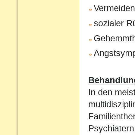
Vermeiden 
sozialer 
Gehemmth
Angstsym
Behandlun
In den meist
multidiszip
Familienthe
Psychiatern