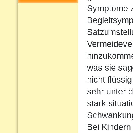
Symptome z
Begleitsym
Satzumstel
Vermeideve
hinzukommen
was sie sag
nicht flüssi
sehr unter d
stark situat
Schwankun
Bei Kindern 