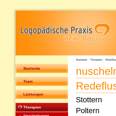
Startseite
>
Therapien
>
Redeflu
nuschel
Startseite
Team
Redeflu
Leistungen
Stottern
Therapien
Poltern
Sprachstörungen