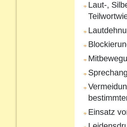
Laut-, Sil
Teilwortwi
Lautdehn
Blockierun
Mitbeweg
Sprechang
Vermeidun
bestimmte
Einsatz vo
Leidensdr