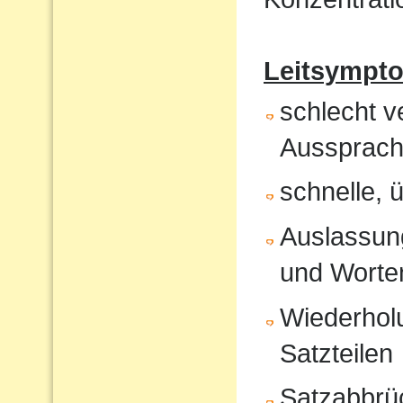
Leitsympt
schlecht v
Aussprach
schnelle, 
Auslassung
und Worte
Wiederholu
Satzteilen
Satzabbrü